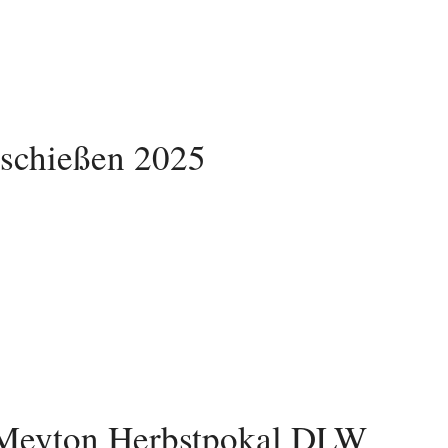
sschießen 2025
Meyton Herbstpokal DLW