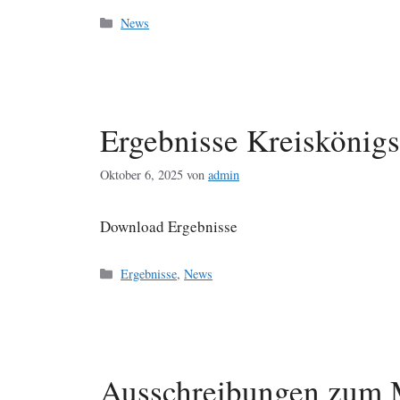
Kategorien
News
Ergebnisse Kreiskönig
Oktober 6, 2025
von
admin
Download Ergebnisse
Kategorien
Ergebnisse
,
News
Ausschreibungen zum 